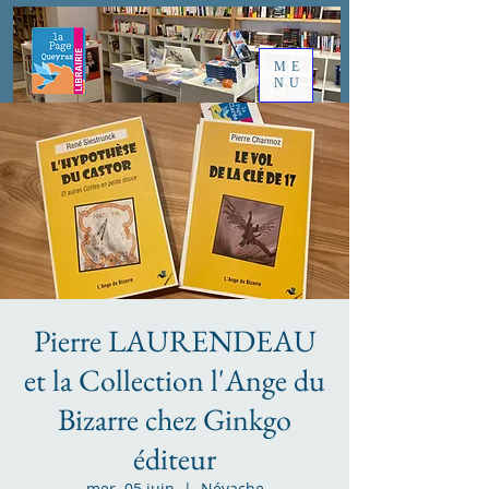
ME
NU
Pierre LAURENDEAU
et la Collection l'Ange du
Bizarre chez Ginkgo
éditeur
mer. 05 juin
  |  
Névache