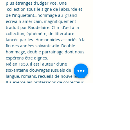
plus étranges d'Edgar Poe. Une 
 collection sous le signe de l'absurde et 
de l'inquiétant…hommage au  grand 
écrivain américain, magnifiquement 
traduit par Baudelaire. Clin  d'œil à la 
collection, éphémère, de littérature 
lancée par les  Humanoïdes associés à la 
fin des années soixante-dix. Double 
hommage, double parrainage dont nous 
espérons être dignes.
Né en 1953, il est l'auteur d’une 
soixantaine d’ouvrages (usuels de 
langue, romans, recueils de nouvelles...). 
Il a exercé les professions de correcteur 
et d’éditeur. 
Sous le pseudonyme de Pierre Charmoz, 
il a publié des ouvrages sur l’alpinisme 
et la montagne, prenant parfois des 
libertés avec les positions admises en 
escalade. Avec Jean-Louis Lejonc, il a 
coécrit trois aventures de Sherlock 