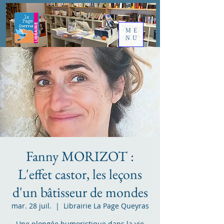
ME
NU
Fanny MORIZOT :
L'effet castor, les leçons
d'un bâtisseur de mondes
mar. 28 juil.
  |  
Librairie La Page Queyras
Une plongée humoristique dans la vie